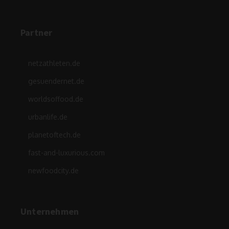
Partner
netzathleten.de
gesuendernet.de
worldsoffood.de
urbanlife.de
planetoftech.de
fast-and-luxurious.com
newfoodcity.de
Unternehmen