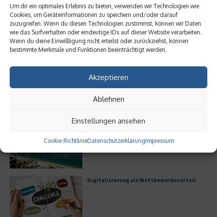
Um dir ein optimales Erlebnis zu bieten, verwenden wir Technologien wie
Cookies, um Geräteinformationen zu speichern und/oder darauf
zuzugreifen. Wenn du diesen Technologien zustimmst, können wir Daten
wie das Surfverhalten oder eindeutige IDs auf dieser Website verarbeiten.
Wenn du deine Einwillligung nicht erteilst oder zurückziehst, können
Meistgelesen
bestimmte Merkmale und Funktionen beeinträchtigt werden.
Leitfaden zur Eröffnung eines
Akzeptieren
Geschäftskontos für kleine Unternehmen
Ablehnen
Einstellungen ansehen
Hilton Worldwide: Eine Ikone der globalen
Hotellerie im Wandel der Zeit
Cookie-Richtlinie
Datenschutzerklärung
Impressum
Digitalisierung als Wettbewerbsvorteil