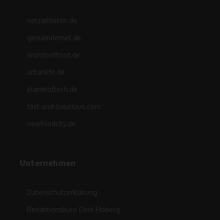
netzathleten.de
gesuendernet.de
worldsoffood.de
urbanlife.de
planetoftech.de
fast-and-luxurious.com
newfoodcity.de
Unternehmen
Datenschutzerklärung
Redaktionsbüro Derk Hoberg