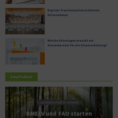
Digitale Transformation in kleinen
Unternehmen
Welche Unterlagen braucht ein
Steuerberater für die Steuererklärung?
Empfohlen
chaft & Umwelt
Service & W
 FAO starten
Spielregeln für