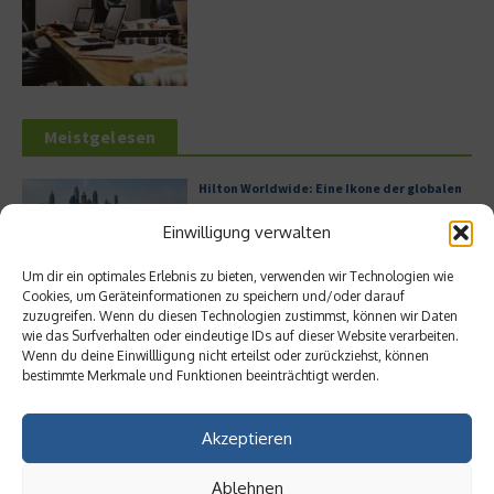
Meistgelesen
Hilton Worldwide: Eine Ikone der globalen
Hotellerie im Wandel der Zeit
Einwilligung verwalten
Um dir ein optimales Erlebnis zu bieten, verwenden wir Technologien wie
Cookies, um Geräteinformationen zu speichern und/oder darauf
Leitfaden zur Eröffnung eines
zuzugreifen. Wenn du diesen Technologien zustimmst, können wir Daten
Geschäftskontos für kleine Unternehmen
wie das Surfverhalten oder eindeutige IDs auf dieser Website verarbeiten.
Wenn du deine Einwillligung nicht erteilst oder zurückziehst, können
bestimmte Merkmale und Funktionen beeinträchtigt werden.
Akzeptieren
Digitalisierung als Wettbewerbsvorteil
Ablehnen