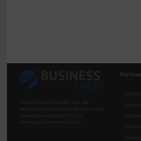
Partne
netzath
business & more bündelt viele der
gesuend
besten deutschsprachigen Business -und
Finanzseiten und schafft so ein
worldso
einmaliges Expertennetzwerk.
urbanlif
planeto