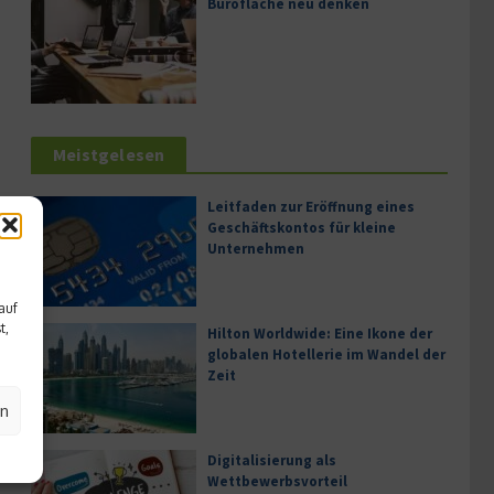
Bürofläche neu denken
Meistgelesen
Leitfaden zur Eröffnung eines
Geschäftskontos für kleine
Unternehmen
auf
t,
Hilton Worldwide: Eine Ikone der
globalen Hotellerie im Wandel der
Zeit
en
Digitalisierung als
Wettbewerbsvorteil