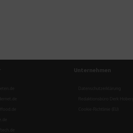
r
Unternehmen
leten.de
Datenschutzerklärung
ernet.de
Redaktionsbüro Derk Hober
ffood.de
Cookie-Richtlinie (EU)
e.de
ftech.de