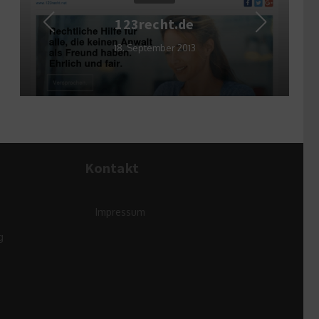
Vorgest
123recht.de
Mac
18. September 2013
28. 
Kontakt
Impressum
g