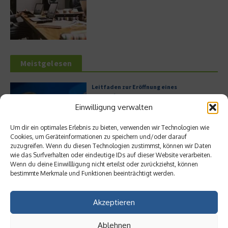
Meistgelesen
Leitfaden zur Eröffnung eines
Geschäftskontos für kleine Unternehmen
Einwilligung verwalten
Um dir ein optimales Erlebnis zu bieten, verwenden wir Technologien wie
Cookies, um Geräteinformationen zu speichern und/oder darauf
Hilton Worldwide: Eine Ikone der globalen
zuzugreifen. Wenn du diesen Technologien zustimmst, können wir Daten
Hotellerie im Wandel der Zeit
wie das Surfverhalten oder eindeutige IDs auf dieser Website verarbeiten.
Wenn du deine Einwillligung nicht erteilst oder zurückziehst, können
bestimmte Merkmale und Funktionen beeinträchtigt werden.
Akzeptieren
Digitalisierung als Wettbewerbsvorteil
Ablehnen