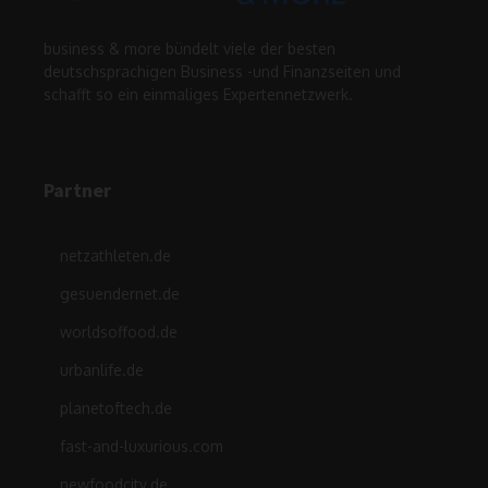
business & more bündelt viele der besten
deutschsprachigen Business -und Finanzseiten und
schafft so ein einmaliges Expertennetzwerk.
Partner
netzathleten.de
gesuendernet.de
worldsoffood.de
urbanlife.de
planetoftech.de
fast-and-luxurious.com
newfoodcity.de