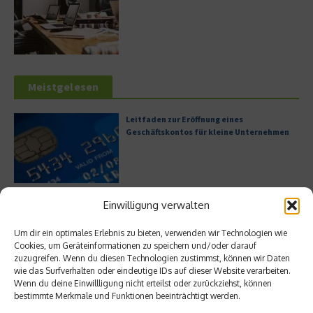
Meistgelesen
Leitfaden zur Eröffnung eines
Geschäftskontos für kleine Unternehmen
Hilton Worldwide: Eine Ikone der globalen
Einwilligung verwalten
Hotellerie im Wandel der Zeit
Um dir ein optimales Erlebnis zu bieten, verwenden wir Technologien wie
Cookies, um Geräteinformationen zu speichern und/oder darauf
zuzugreifen. Wenn du diesen Technologien zustimmst, können wir Daten
wie das Surfverhalten oder eindeutige IDs auf dieser Website verarbeiten.
Digitalisierung als Wettbewerbsvorteil
Wenn du deine Einwillligung nicht erteilst oder zurückziehst, können
bestimmte Merkmale und Funktionen beeinträchtigt werden.