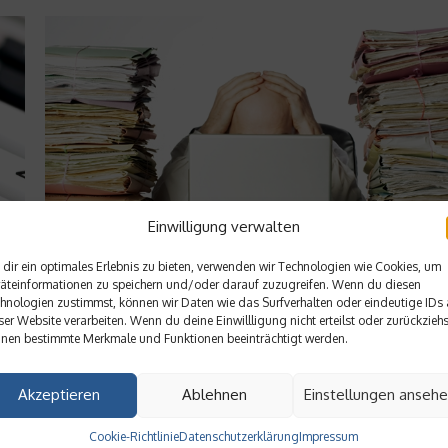
Einwilligung verwalten
dir ein optimales Erlebnis zu bieten, verwenden wir Technologien wie Cookies, um
Service & Wissen
äteinformationen zu speichern und/oder darauf zuzugreifen. Wenn du diesen
hnologien zustimmst, können wir Daten wie das Surfverhalten oder eindeutige IDs 
Tipps gegen Prokrastination – Aufgeschobe
ser Website verarbeiten. Wenn du deine Einwillligung nicht erteilst oder zurückziehs
und aufgehoben
nen bestimmte Merkmale und Funktionen beeinträchtigt werden.
 auf
Als Aufschieberitis oder Prokrastination bezeichnet man die
Akzeptieren
Ablehnen
Einstellungen anseh
ch
Angewohnheit, Dinge immer wieder vor sich her zu schieben. 
ist nicht nur unproduktiv, sondern kann sogar zu psychischen
Karriere & Weiterbildung
Cookie-Richtlinie
Datenschutzerklärung
Impressum
Problemen führen. Hier finden Sie wichtige Fakten und Tipps z