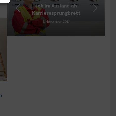
Essen in der Mittagspause –
Das sind die beliebtesten
Liefer-Gerichte
12. Februar 2017
n