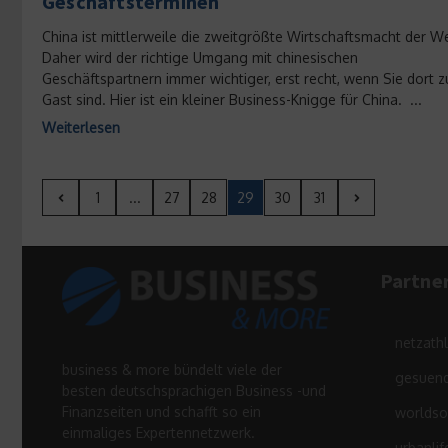
Geschäftsterminen
China ist mittlerweile die zweitgrößte Wirtschaftsmacht der We
Daher wird der richtige Umgang mit chinesischen
Geschäftspartnern immer wichtiger, erst recht, wenn Sie dort z
Gast sind. Hier ist ein kleiner Business-Knigge für China. ...
Weiterlesen
1
...
27
28
29
30
31
Partne
netzath
business & more bündelt viele der
gesuend
besten deutschsprachigen Business -und
Finanzseiten und schafft so ein
worldso
einmaliges Expertennetzwerk.
urbanlif