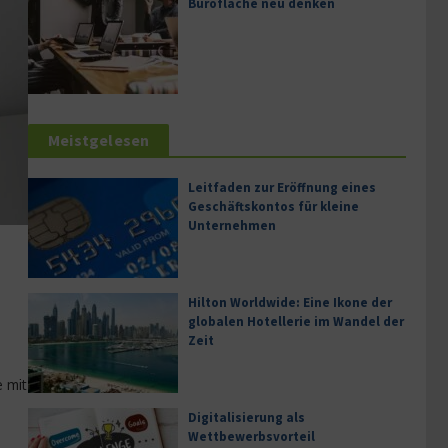
Bürofläche neu denken
Meistgelesen
Leitfaden zur Eröffnung eines
Geschäftskontos für kleine
Unternehmen
Hilton Worldwide: Eine Ikone der
globalen Hotellerie im Wandel der
Zeit
 mit
Digitalisierung als
Wettbewerbsvorteil