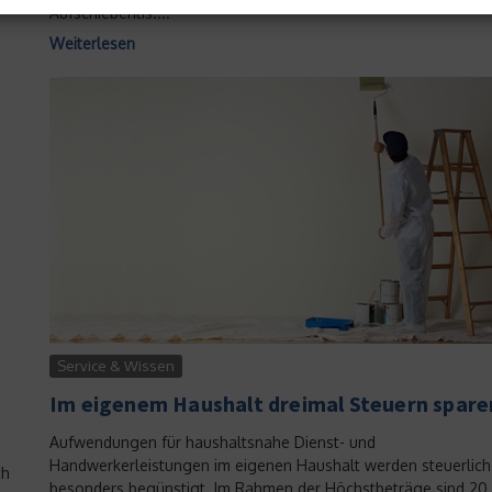
Aufschieberitis....
Job im Ausland als
Weiterlesen
Karrieresprungbrett
1. November 2012
Service & Wissen
Im eigenem Haushalt dreimal Steuern spare
Aufwendungen für haushaltsnahe Dienst- und
Handwerkerleistungen im eigenen Haushalt werden steuerlich
ch
besonders begünstigt. Im Rahmen der Höchstbeträge sind 20