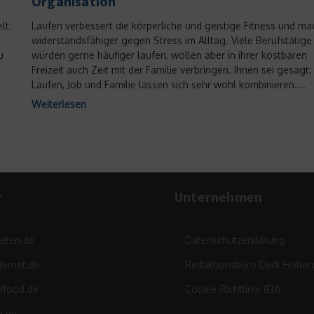
Organisation
lt.
Laufen verbessert die körperliche und geistige Fitness und ma
widerstandsfähiger gegen Stress im Alltag. Viele Berufstätige
u
würden gerne häufiger laufen, wollen aber in ihrer kostbaren
Freizeit auch Zeit mit der Familie verbringen. Ihnen sei gesagt:
Laufen, Job und Familie lassen sich sehr wohl kombinieren....
Weiterlesen
r
Unternehmen
leten.de
Datenschutzerklärung
ernet.de
Redaktionsbüro Derk Hober
ffood.de
Cookie-Richtlinie (EU)
e.de