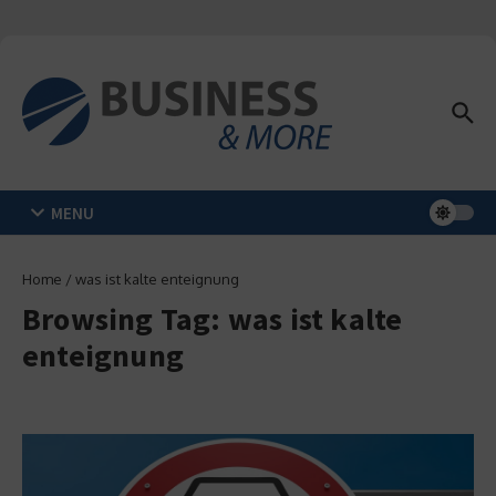
Zum Inhalt springen
MENU
Home
/
was ist kalte enteignung
Browsing Tag: was ist kalte
enteignung