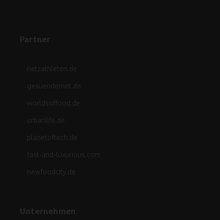
Partner
netzathleten.de
gesuendernet.de
worldsoffood.de
urbanlife.de
planetoftech.de
fast-and-luxurious.com
newfoodcity.de
Unternehmen