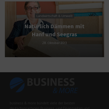
Landwirtschaft & Umwelt
Sc
Natürlich Dämmen mit
Hanf und Seegras
28. Oktober 2013
business & more bündelt viele der besten
deutschsprachigen Business -und Finanzseiten und