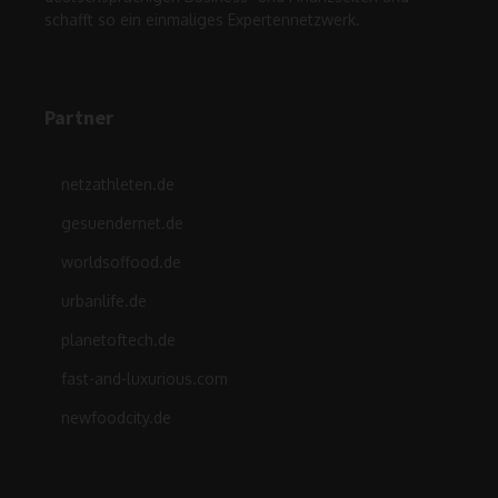
schafft so ein einmaliges Expertennetzwerk.
Partner
netzathleten.de
gesuendernet.de
worldsoffood.de
urbanlife.de
planetoftech.de
fast-and-luxurious.com
newfoodcity.de