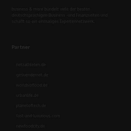
business & more bündelt viele der besten
deutschsprachigen Business -und Finanzseiten und
schafft so ein einmaliges Expertennetzwerk.
Partner
netzathleten.de
gesuendernet.de
worldsoffood.de
urbanlife.de
planetoftech.de
fast-and-luxurious.com
newfoodcity.de