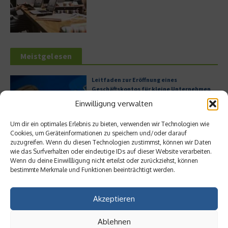
Meistgelesen
Leitfaden zur Eröffnung eines
Geschäftskontos für kleine Unternehmen
Einwilligung verwalten
Um dir ein optimales Erlebnis zu bieten, verwenden wir Technologien wie
Cookies, um Geräteinformationen zu speichern und/oder darauf
Hilton Worldwide: Eine Ikone der globalen
zuzugreifen. Wenn du diesen Technologien zustimmst, können wir Daten
Hotellerie im Wandel der Zeit
wie das Surfverhalten oder eindeutige IDs auf dieser Website verarbeiten.
Wenn du deine Einwillligung nicht erteilst oder zurückziehst, können
bestimmte Merkmale und Funktionen beeinträchtigt werden.
Digitalisierung als Wettbewerbsvorteil
Akzeptieren
Ablehnen