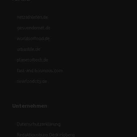
netzathleten.de
gesuendernet.de
worldsoffood.de
urbanlife.de
planetoftech.de
fast-and-luxurious.com
newfoodcity.de
Unternehmen
Datenschutzerklärung
Redaktionsbüro Derk Hoberg