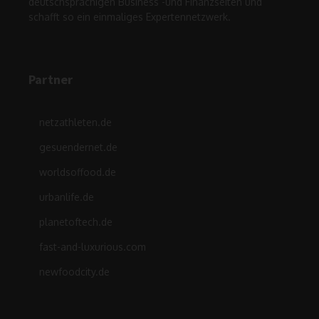
deutschsprachigen Business -und Finanzseiten und
schafft so ein einmaliges Expertennetzwerk.
Partner
netzathleten.de
gesuendernet.de
worldsoffood.de
urbanlife.de
planetoftech.de
fast-and-luxurious.com
newfoodcity.de