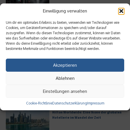
Einwilligung verwalten
Um dir ein optimales Erlebnis zu bieten, verwenden wir Technologien wie
Bürofläche neu denken
Cookies, um Geräteinformationen zu speichern und/oder darauf
zuzugreifen. Wenn du diesen Technologien zustimmst, können wir Daten
wie das Surfverhalten oder eindeutige IDs auf dieser Website verarbeiten.
Wenn du deine Einwillligung nicht erteilst oder zurückziehst, können
bestimmte Merkmale und Funktionen beeinträchtigt werden.
Akzeptieren
Meistgelesen
Ablehnen
Leitfaden zur Eröffnung eines
Geschäftskontos für kleine Unternehmen
Einstellungen ansehen
Cookie-Richtlinie
Datenschutzerklärung
Impressum
Hilton Worldwide: Eine Ikone der globalen
Hotellerie im Wandel der Zeit