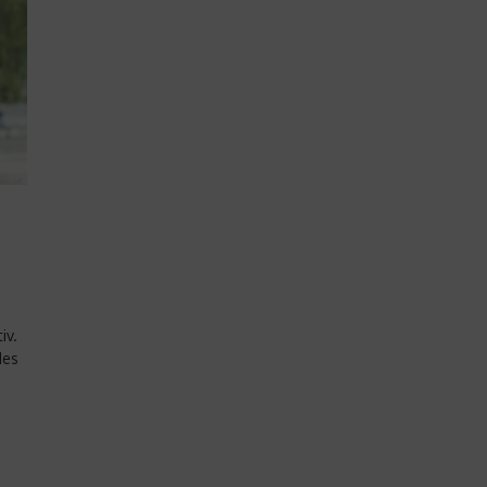
iv.
des