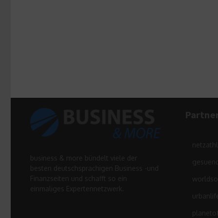
Partne
netzath
business & more bündelt viele der
gesuend
besten deutschsprachigen Business -und
Finanzseiten und schafft so ein
worldso
einmaliges Expertennetzwerk.
urbanlif
planeto