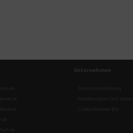
Ko
r
Unternehmen
leten.de
Datenschutzerklärung
ernet.de
Redaktionsbüro Derk Hober
ffood.de
Cookie-Richtlinie (EU)
e.de
ftech.de