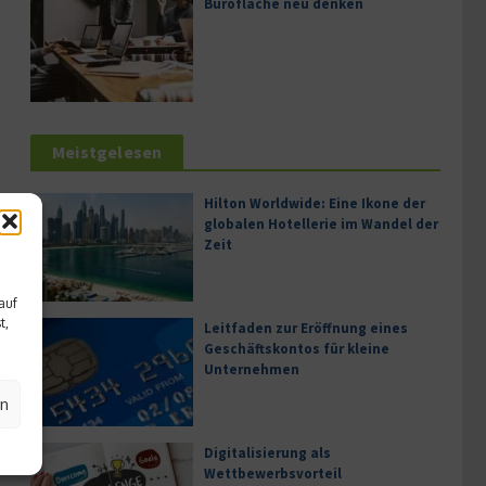
Bürofläche neu denken
Meistgelesen
Hilton Worldwide: Eine Ikone der
globalen Hotellerie im Wandel der
Zeit
auf
t,
Leitfaden zur Eröffnung eines
Geschäftskontos für kleine
Unternehmen
en
Digitalisierung als
Wettbewerbsvorteil