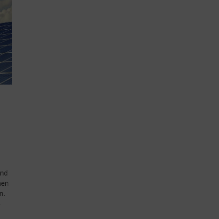
und
nen
n.
-