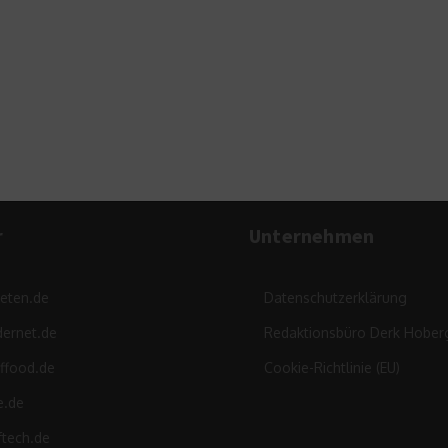
Eigen
Zins
r
Unternehmen
leten.de
Datenschutzerklärung
ernet.de
Redaktionsbüro Derk Hober
ffood.de
Cookie-Richtlinie (EU)
e.de
ftech.de