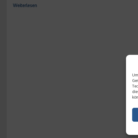
Weiterlesen
Um 
Ger
Tec
die
kön