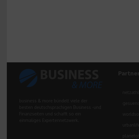
Partne
netzath
business & more bündelt viele der
gesuend
besten deutschsprachigen Business -und
Finanzseiten und schafft so ein
worldso
einmaliges Expertennetzwerk.
urbanlif
planeto