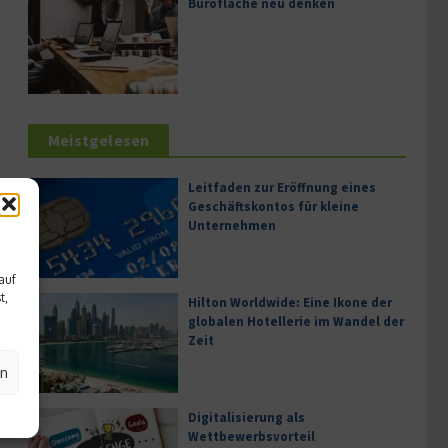
Bürofläche neu denken
Meistgelesen
Leitfaden zur Eröffnung eines
Geschäftskontos für kleine
Unternehmen
auf
t,
Hilton Worldwide: Eine Ikone der
globalen Hotellerie im Wandel der
Zeit
en
Digitalisierung als
Wettbewerbsvorteil