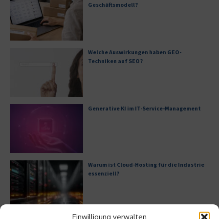
Geschäftsmodell?
Welche Auswirkungen haben GEO-
Techniken auf SEO?
Generative KI im IT-Service-Management
Warum ist Cloud-Hosting für die Industrie
essenziell?
Einwilligung verwalten