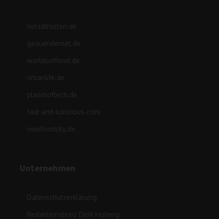
netzathleten.de
gesuendernet.de
worldsoffood.de
urbanlife.de
planetoftech.de
fast-and-luxurious.com
newfoodcity.de
Unternehmen
Datenschutzerklärung
Redaktionsbüro Derk Hoberg