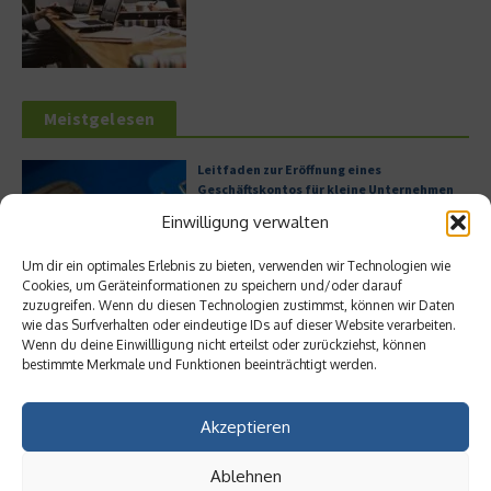
Meistgelesen
Leitfaden zur Eröffnung eines
Geschäftskontos für kleine Unternehmen
Einwilligung verwalten
Um dir ein optimales Erlebnis zu bieten, verwenden wir Technologien wie
Cookies, um Geräteinformationen zu speichern und/oder darauf
Hilton Worldwide: Eine Ikone der globalen
zuzugreifen. Wenn du diesen Technologien zustimmst, können wir Daten
Hotellerie im Wandel der Zeit
wie das Surfverhalten oder eindeutige IDs auf dieser Website verarbeiten.
Wenn du deine Einwillligung nicht erteilst oder zurückziehst, können
bestimmte Merkmale und Funktionen beeinträchtigt werden.
Digitalisierung als Wettbewerbsvorteil
Akzeptieren
Ablehnen