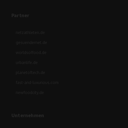
Partner
netzathleten.de
gesuendernet.de
worldsoffood.de
urbanlife.de
planetoftech.de
fast-and-luxurious.com
newfoodcity.de
Unternehmen