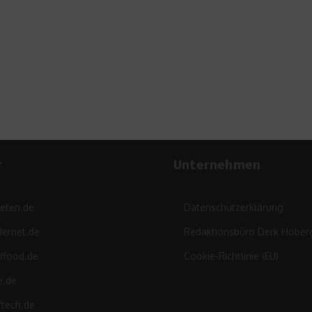
r
Unternehmen
leten.de
Datenschutzerklärung
ernet.de
Redaktionsbüro Derk Hober
ffood.de
Cookie-Richtlinie (EU)
e.de
ftech.de