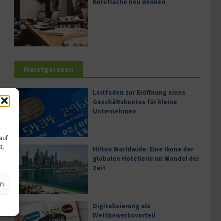
Bürofläche neu denken
Meistgelesen
Leitfaden zur Eröffnung eines
Geschäftskontos für kleine
Unternehmen
auf
t,
Hilton Worldwide: Eine Ikone der
globalen Hotellerie im Wandel der
Zeit
en
Digitalisierung als
Wettbewerbsvorteil