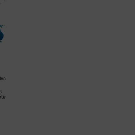
den
rt
für