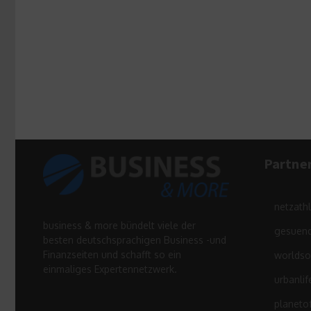
Partne
netzath
business & more bündelt viele der
gesuend
besten deutschsprachigen Business -und
Finanzseiten und schafft so ein
worldso
einmaliges Expertennetzwerk.
urbanlif
planeto