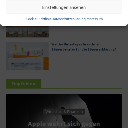
Einstellungen ansehen
Digitale Transformation in kleinen
Unternehmen
Cookie-Richtlinie
Datenschutzerklärung
Impressum
Welche Unterlagen braucht ein
Steuerberater für die Steuererklärung?
Empfohlen
Wirtschaft & Finanzen
Apple wehrt sich gegen