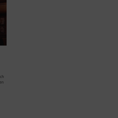
ich
zen