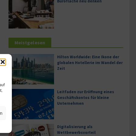
Bürofläche neu denken
Meistgelesen
Hilton Worldwide: Eine Ikone der
globalen Hotellerie im Wandel der
Zeit
auf
t,
Leitfaden zur Eröffnung eines
Geschäftskontos für kleine
Unternehmen
en
Digitalisierung als
Wettbewerbsvorteil