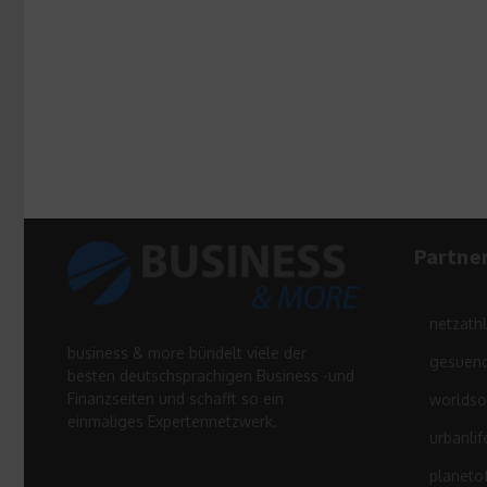
Partne
netzath
business & more bündelt viele der
gesuend
besten deutschsprachigen Business -und
Finanzseiten und schafft so ein
worldso
einmaliges Expertennetzwerk.
urbanlif
planeto