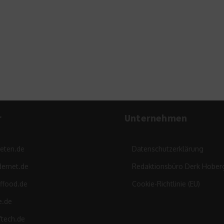
Ver
r
Unternehmen
leten.de
Datenschutzerklärung
ernet.de
Redaktionsbüro Derk Hober
ffood.de
Cookie-Richtlinie (EU)
e.de
ftech.de