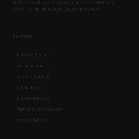
deutschsprachigen Business -und Finanzseiten und
schafft so ein einmaliges Expertennetzwerk.
Partner
netzathleten.de
gesuendernet.de
worldsoffood.de
urbanlife.de
planetoftech.de
fast-and-luxurious.com
newfoodcity.de