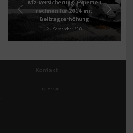
Kfz-Versicherung: Experten
BM
rechnen für 2014 mit
neu
Beitragserhöhung
25. September 2013
Kontakt
Impressum
g