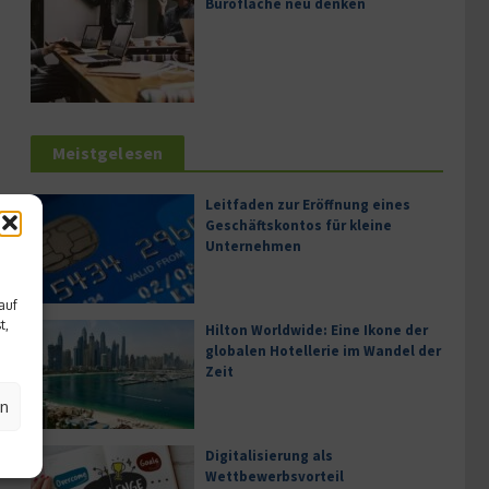
Bürofläche neu denken
Meistgelesen
Leitfaden zur Eröffnung eines
Geschäftskontos für kleine
Unternehmen
auf
t,
Hilton Worldwide: Eine Ikone der
globalen Hotellerie im Wandel der
Zeit
en
Digitalisierung als
Wettbewerbsvorteil