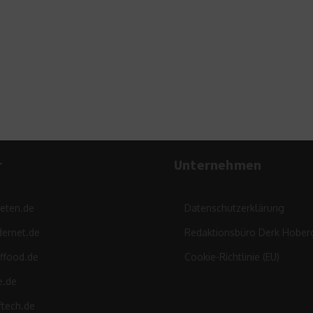
r
Unternehmen
leten.de
Datenschutzerklärung
ernet.de
Redaktionsbüro Derk Hober
ffood.de
Cookie-Richtlinie (EU)
e.de
ftech.de