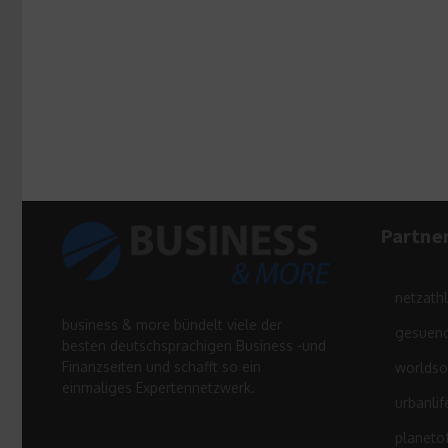
Partne
netzath
business & more bündelt viele der
gesuend
besten deutschsprachigen Business -und
Finanzseiten und schafft so ein
worldso
einmaliges Expertennetzwerk.
urbanlif
planeto