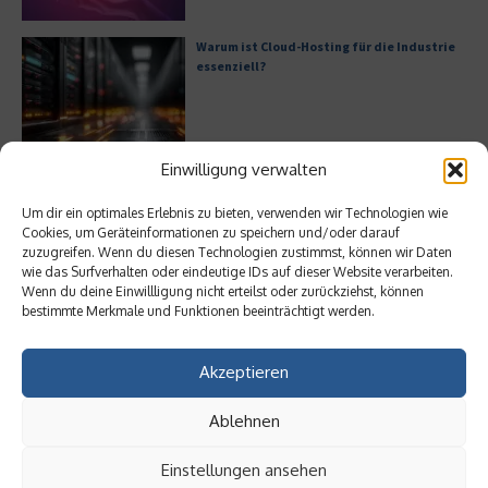
Warum ist Cloud-Hosting für die Industrie
essenziell?
Einwilligung verwalten
Bürofläche neu denken
Um dir ein optimales Erlebnis zu bieten, verwenden wir Technologien wie
Cookies, um Geräteinformationen zu speichern und/oder darauf
zuzugreifen. Wenn du diesen Technologien zustimmst, können wir Daten
wie das Surfverhalten oder eindeutige IDs auf dieser Website verarbeiten.
Wenn du deine Einwillligung nicht erteilst oder zurückziehst, können
bestimmte Merkmale und Funktionen beeinträchtigt werden.
Meistgelesen
Akzeptieren
Leitfaden zur Eröffnung eines
Geschäftskontos für kleine Unternehmen
Ablehnen
Einstellungen ansehen