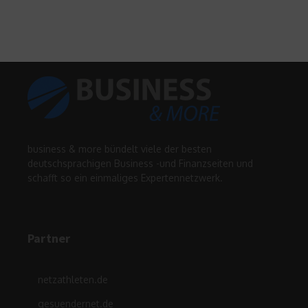
business & more bündelt viele der besten
deutschsprachigen Business -und Finanzseiten und
schafft so ein einmaliges Expertennetzwerk.
Partner
netzathleten.de
gesuendernet.de