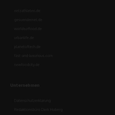
netzathleten.de
gesuendernet.de
worldsoffood.de
urbanlife.de
planetoftech.de
fast-and-luxurious.com
newfoodcity.de
Unternehmen
Datenschutzerklärung
Redaktionsbüro Derk Hoberg