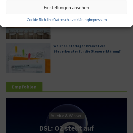
Einstellungen ansehen
Digitale Transformation in kleinen
Unternehmen
Cookie-Richtlinie
Datenschutzerklärung
Impressum
Welche Unterlagen braucht ein
Steuerberater für die Steuererklärung?
Empfohlen
Service & Wissen
DSL: O2 stellt auf