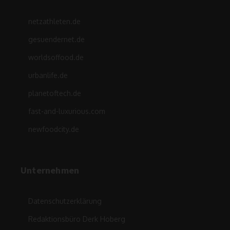
netzathleten.de
gesuendernet.de
worldsoffood.de
urbanlife.de
planetoftech.de
fast-and-luxurious.com
newfoodcity.de
Unternehmen
Datenschutzerklärung
Redaktionsbüro Derk Hoberg