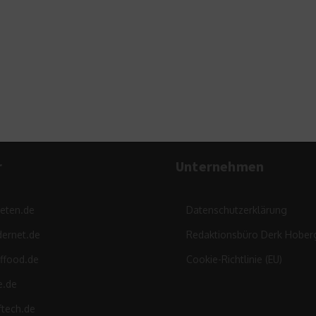
Die z
Versi
r
Unternehmen
leten.de
Datenschutzerklärung
ernet.de
Redaktionsbüro Derk Hober
ffood.de
Cookie-Richtlinie (EU)
e.de
ftech.de