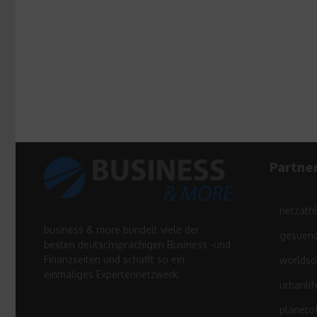
Partne
netzath
business & more bündelt viele der
gesuend
besten deutschsprachigen Business -und
Finanzseiten und schafft so ein
worldso
einmaliges Expertennetzwerk.
urbanlif
planeto