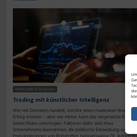
Um 
Ger
Tec
Wirtschaft & Finanzen
die
kön
Trading mit künstlicher Intelligenz
Wer mit Derivaten handelt, möchte einen maximalen finanziell
Erfolg erzielen – aber wie immer, kann das eingesetzte Kapital
einem Risiko unterliegen. Faktoren dafür sind etwa
Unternehmensübernahmen, die politische Entwicklung oder die
Preisänderungen von Rohstoffen, beispielsweise Öl. Jedoch bl