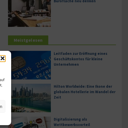
Bürofläche neu denken
Meistgelesen
Leitfaden zur Eröffnung eines
Geschäftskontos für kleine
Unternehmen
auf
t,
Hilton Worldwide: Eine Ikone der
globalen Hotellerie im Wandel der
Zeit
en
Digitalisierung als
Wettbewerbsvorteil