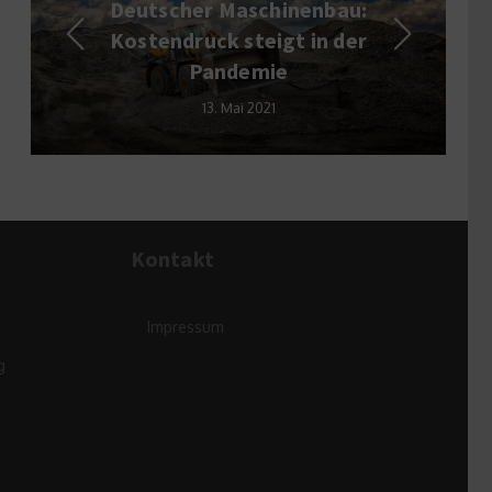
Umfrage:
aschinenbau:
Vorsorgeuntersuch
steigt in der
verbessern Gesund
emie
28. September 2011
i 2021
Kontakt
Impressum
g