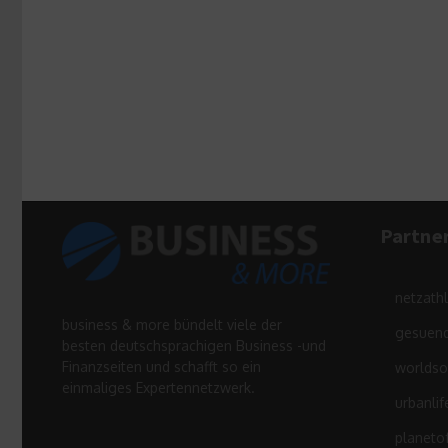
Partne
netzath
business & more bündelt viele der
gesuend
besten deutschsprachigen Business -und
Finanzseiten und schafft so ein
worldso
einmaliges Expertennetzwerk.
urbanlif
planeto