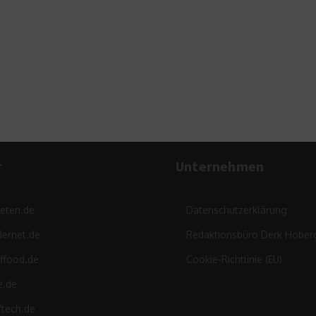
Deutscher M
Kostendruck 
Pand
13. Ma
r
Unternehmen
leten.de
Datenschutzerklärung
ernet.de
Redaktionsbüro Derk Hober
ffood.de
Cookie-Richtlinie (EU)
e.de
ftech.de