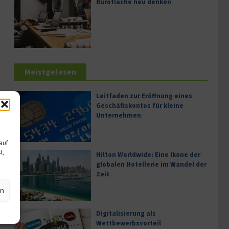
Bürofläche neu denken
Meistgelesen
Leitfaden zur Eröffnung eines
Geschäftskontos für kleine
Unternehmen
auf
t,
Hilton Worldwide: Eine Ikone der
globalen Hotellerie im Wandel der
Zeit
en
Digitalisierung als
Wettbewerbsvorteil