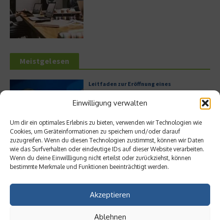
Meistgelesen
Leitfaden zur Eröffnung eines
Geschäftskontos für kleine Unternehmen
Einwilligung verwalten
Um dir ein optimales Erlebnis zu bieten, verwenden wir Technologien wie
Cookies, um Geräteinformationen zu speichern und/oder darauf
Hilton Worldwide: Eine Ikone der globalen
zuzugreifen. Wenn du diesen Technologien zustimmst, können wir Daten
Hotellerie im Wandel der Zeit
wie das Surfverhalten oder eindeutige IDs auf dieser Website verarbeiten.
Wenn du deine Einwillligung nicht erteilst oder zurückziehst, können
bestimmte Merkmale und Funktionen beeinträchtigt werden.
Akzeptieren
Digitalisierung als Wettbewerbsvorteil
Ablehnen