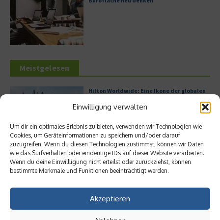
Bürofläche neu denken
Meistgelesen
Hilton Worldwide: Eine Ikone der globalen
Hotellerie im Wandel der Zeit
Einwilligung verwalten
Um dir ein optimales Erlebnis zu bieten, verwenden wir Technologien wie
Cookies, um Geräteinformationen zu speichern und/oder darauf
zuzugreifen. Wenn du diesen Technologien zustimmst, können wir Daten
Leitfaden zur Eröffnung eines
wie das Surfverhalten oder eindeutige IDs auf dieser Website verarbeiten.
Geschäftskontos für kleine Unternehmen
Wenn du deine Einwillligung nicht erteilst oder zurückziehst, können
bestimmte Merkmale und Funktionen beeinträchtigt werden.
Akzeptieren
Digitalisierung als Wettbewerbsvorteil