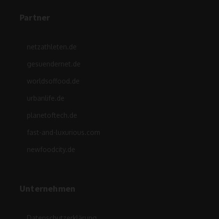
Partner
netzathleten.de
gesuendernet.de
worldsoffood.de
urbanlife.de
planetoftech.de
fast-and-luxurious.com
newfoodcity.de
Unternehmen
Datenschutzerklärung