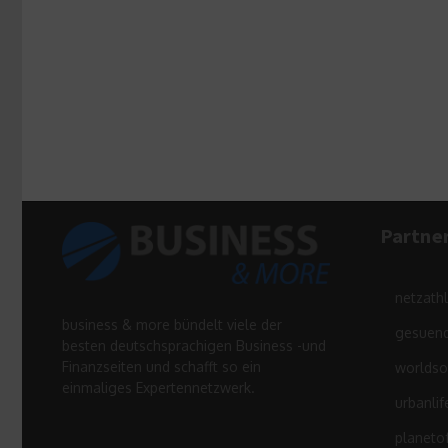
Partne
netzath
business & more bündelt viele der
gesuend
besten deutschsprachigen Business -und
Finanzseiten und schafft so ein
worldso
einmaliges Expertennetzwerk.
urbanlif
planeto