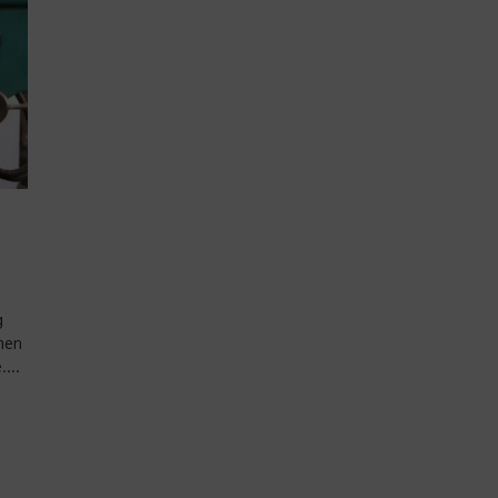
g
men
...