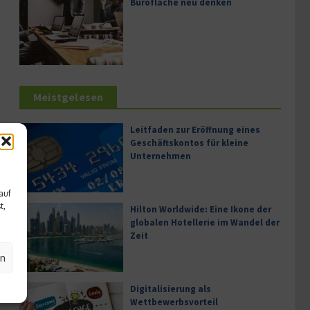
Bürofläche neu denken
Meistgelesen
Leitfaden zur Eröffnung eines
Geschäftskontos für kleine
Unternehmen
auf
t,
Hilton Worldwide: Eine Ikone der
globalen Hotellerie im Wandel der
Zeit
en
Digitalisierung als
Wettbewerbsvorteil