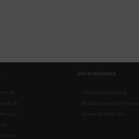
A
r
Unternehmen
leten.de
Datenschutzerklärung
ernet.de
Redaktionsbüro Derk Hober
ffood.de
Cookie-Richtlinie (EU)
e.de
ftech.de